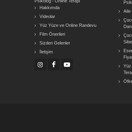
Psikolog - Online Terapi
Psik
Hakkımda
Aile
Videolar
Çoc
Yüz Yüze ve Online Randevu
Danı
Film Önerileri
Çoc
Sibe
Sizden Gelenler
Esen
İletişim
Fiyat
Yüz 
Tera
Öfke