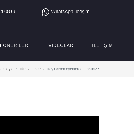
4 08 66
WhatsApp İletişim
M ÖNERILERI
VIDEOLAR
İLETIŞIM
Anasayfa
Tüm Videolar
Hayır diyemeyenlerden misiniz?