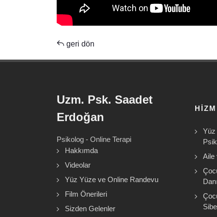
geri dön
Uzm. Psk. Saadet
HIZ
Erdoğan
Yüz 
Psikolog - Online Terapi
Psik
Hakkımda
Aile
Videolar
Çoc
Yüz Yüze ve Online Randevu
Danı
Film Önerileri
Çoc
Sibe
Sizden Gelenler