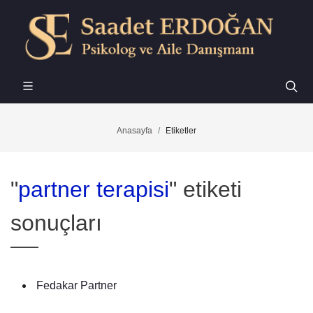
Anasayfa
Etiketler
"
partner terapisi
" etiketi
sonuçları
Fedakar Partner