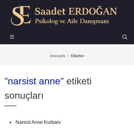
Anasayfa
Etiketler
"
narsist anne
" etiketi
sonuçları
Narsist Anne Kurbanı