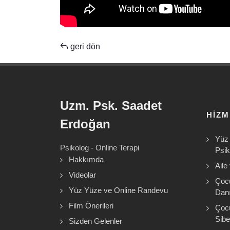
geri dön
Uzm. Psk. Saadet
HIZ
Erdoğan
Yüz 
Psikolog - Online Terapi
Psik
Hakkımda
Aile
Videolar
Çoc
Yüz Yüze ve Online Randevu
Danı
Film Önerileri
Çoc
Sibe
Sizden Gelenler