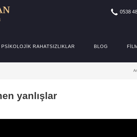
0538 48
PSIKOLOJIK RAHATSIZLIKLAR
BLOG
FIL
A
nen yanlışlar