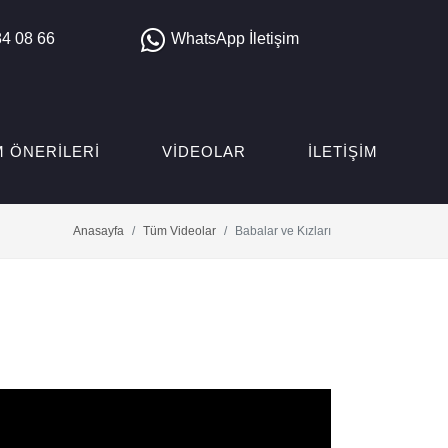
4 08 66
WhatsApp İletişim
M ÖNERILERI
VIDEOLAR
İLETIŞIM
Anasayfa
Tüm Videolar
Babalar ve Kızları