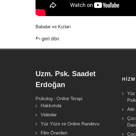
Babalar ve Kızları
geri dön
Uzm. Psk. Saadet
HIZ
Erdoğan
Yüz 
Psikolog - Online Terapi
Psik
Hakkımda
Aile
Videolar
Çoc
Yüz Yüze ve Online Randevu
Danı
Film Önerileri
Çoc